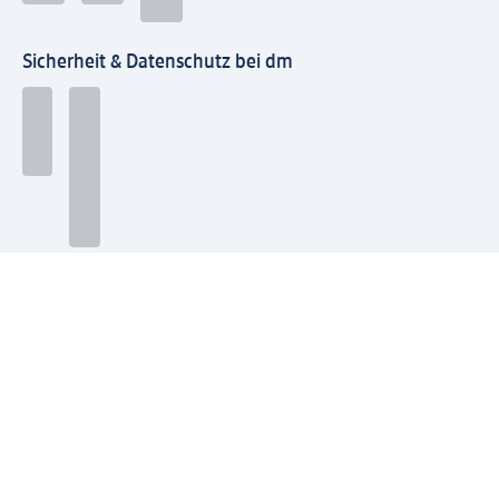
Sicherheit & Datenschutz bei dm
Zahlungsarten bei dm
Bei dm-med können die Zahlungsarten abweichen.
Mit dm verbinden