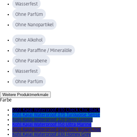
Wasserfest
Ohne Parfüm
Ohne Nanopartikel
Ohne Alkohol
Ohne Paraffine / Mineralöle
Ohne Parabene
Wasserfest
Ohne Parfüm
Weitere Produktmerkmale
Farbe
Kohl Kajal Waterproof 010 Check Chic Black
Kohl Kajal Waterproof 070 Turquoise Sense
Kohl Kajal Waterproof 220 Deep Lagoon
Kohl Kajal Waterproof 150 Ultra Marine
Kohl Kajal Waterproof 040 Optic BrownChoc
Kohl Kajal Waterproof 030 Homey Grey