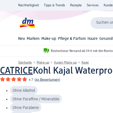
Nachhaltigkeit
Tipps & Trends
Rezepte
Services
Kunde
Suchen un
Neu
Marken
Make-up
Pflege & Parfum
Haare
Gesund
Kostenloser Versand ab 59 € mit dm-Konto
Startseite
Make-up
Augen Make-up
Kajal
CATRICE
Kohl Kajal Waterpro
4.7
(
44 Bewertungen
)
Ohne Alkohol
Ohne Paraffine / Mineralöle
Ohne Parabene