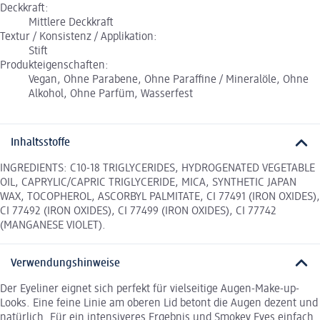
Deckkraft:
Mittlere Deckkraft
Textur / Konsistenz / Applikation:
Stift
Produkteigenschaften:
Vegan, Ohne Parabene, Ohne Paraffine / Mineralöle, Ohne
Alkohol, Ohne Parfüm, Wasserfest
Inhaltsstoffe
INGREDIENTS: C10-18 TRIGLYCERIDES, HYDROGENATED VEGETABLE
OIL, CAPRYLIC/CAPRIC TRIGLYCERIDE, MICA, SYNTHETIC JAPAN
WAX, TOCOPHEROL, ASCORBYL PALMITATE, CI 77491 (IRON OXIDES),
CI 77492 (IRON OXIDES), CI 77499 (IRON OXIDES), CI 77742
(MANGANESE VIOLET).
Verwendungshinweise
Der Eyeliner eignet sich perfekt für vielseitige Augen-Make-up-
Looks. Eine feine Linie am oberen Lid betont die Augen dezent und
natürlich. Für ein intensiveres Ergebnis und Smokey Eyes einfach