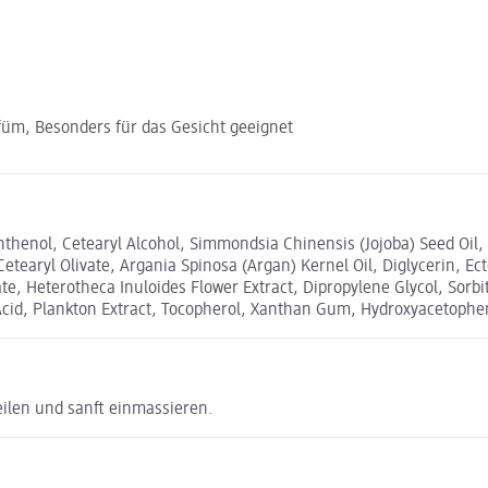
füm, Besonders für das Gesicht geeignet
thenol, Cetearyl Alcohol, Simmondsia Chinensis (Jojoba) Seed Oil, 
, Cetearyl Olivate, Argania Spinosa (Argan) Kernel Oil, Diglycerin,
e, Heterotheca Inuloides Flower Extract, Dipropylene Glycol, Sorbit
c Acid, Plankton Extract, Tocopherol, Xanthan Gum, Hydroxyacetophen
ilen und sanft einmassieren.