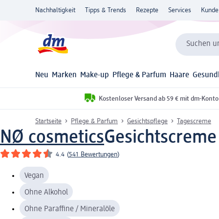
Nachhaltigkeit
Tipps & Trends
Rezepte
Services
Kunde
Suchen un
Neu
Marken
Make-up
Pflege & Parfum
Haare
Gesund
Kostenloser Versand ab 59 € mit dm-Konto
Startseite
Pflege & Parfum
Gesichtspflege
Tagescreme
NØ cosmetics
Gesichtscreme A
4.4
(
541 Bewertungen
)
Vegan
Ohne Alkohol
Ohne Paraffine / Mineralöle