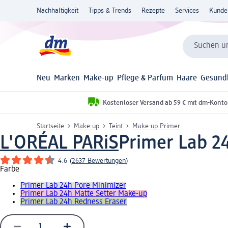
Nachhaltigkeit
Tipps & Trends
Rezepte
Services
Kunde
Suchen un
Neu
Marken
Make-up
Pflege & Parfum
Haare
Gesund
Kostenloser Versand ab 59 € mit dm-Konto
Startseite
Make-up
Teint
Make-up Primer
L'ORÉAL PARiS
Primer Lab 24
4.6
(
2637 Bewertungen
)
Farbe
Primer Lab 24h Pore Minimizer
Primer Lab 24h Matte Setter Make-up
Primer Lab 24h Redness Eraser