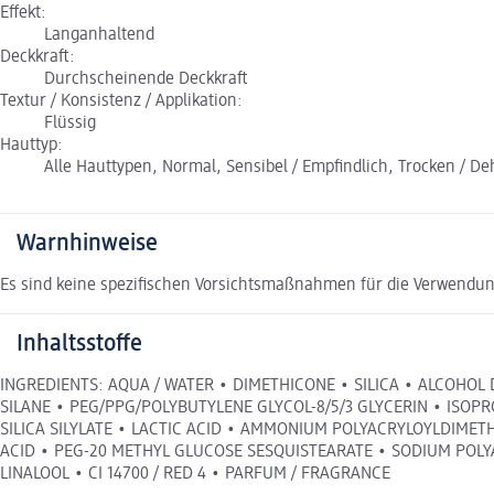
Effekt:
Langanhaltend
Deckkraft:
Durchscheinende Deckkraft
Textur / Konsistenz / Applikation:
Flüssig
Hauttyp:
Alle Hauttypen, Normal, Sensibel / Empfindlich, Trocken / Dehy
Warnhinweise
Es sind keine spezifischen Vorsichtsmaßnahmen für die Verwendun
Inhaltsstoffe
INGREDIENTS: AQUA / WATER • DIMETHICONE • SILICA • ALCOHOL
SILANE • PEG/PPG/POLYBUTYLENE GLYCOL-8/5/3 GLYCERIN • ISOP
SILICA SILYLATE • LACTIC ACID • AMMONIUM POLYACRYLOYLDIMET
ACID • PEG-20 METHYL GLUCOSE SESQUISTEARATE • SODIUM POL
LINALOOL • CI 14700 / RED 4 • PARFUM / FRAGRANCE