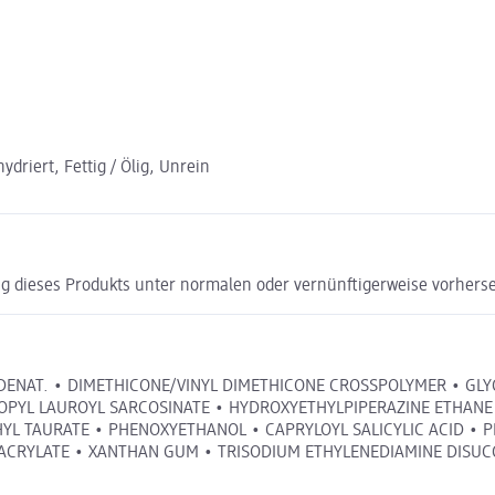
driert, Fettig / Ölig, Unrein
g dieses Produkts unter normalen oder vernünftigerweise vorhers
 DENAT. • DIMETHICONE/VINYL DIMETHICONE CROSSPOLYMER • GLY
ROPYL LAUROYL SARCOSINATE • HYDROXYETHYLPIPERAZINE ETHANE 
HYL TAURATE • PHENOXYETHANOL • CAPRYLOYL SALICYLIC ACID • 
YACRYLATE • XANTHAN GUM • TRISODIUM ETHYLENEDIAMINE DISUC