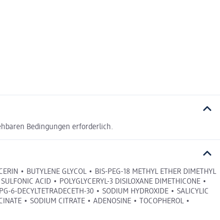
ehbaren Bedingungen erforderlich.
CERIN • BUTYLENE GLYCOL • BIS-PEG-18 METHYL ETHER DIMETHYL
SULFONIC ACID • POLYGLYCERYL-3 DISILOXANE DIMETHICONE •
PPG-6-DECYLTETRADECETH-30 • SODIUM HYDROXIDE • SALICYLIC
CINATE • SODIUM CITRATE • ADENOSINE • TOCOPHEROL •