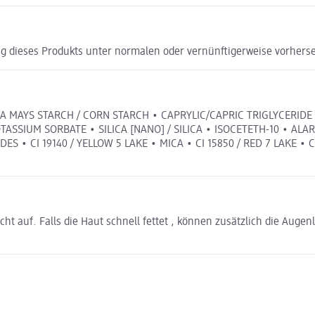
g dieses Produkts unter normalen oder vernünftigerweise vorhers
 ZEA MAYS STARCH / CORN STARCH • CAPRYLIC/CAPRIC TRIGLYCERI
SSIUM SORBATE • SILICA [NANO] / SILICA • ISOCETETH-10 • ALAR
XIDES • CI 19140 / YELLOW 5 LAKE • MICA • CI 15850 / RED 7 LAKE 
auf. Falls die Haut schnell fettet , können zusätzlich die Augenl