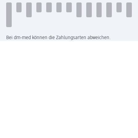
Bei dm-med können die Zahlungsarten abweichen.
Mit dm verbinden
Jetzt die dm-App herunterladen
Impressum dm
Datenschutz dm
Einwilligungsverwaltung
Nutzungsbedingungen
AGB dm