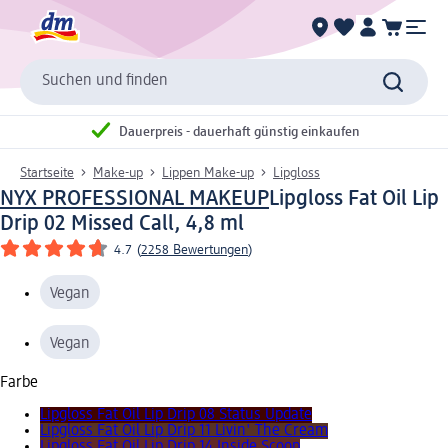
Suchen und finden
Dauerpreis - dauerhaft günstig einkaufen
Startseite
Make-up
Lippen Make-up
Lipgloss
NYX PROFESSIONAL MAKEUP
Lipgloss Fat Oil Lip
Drip 02 Missed Call, 4,8 ml
4.7
(
2258 Bewertungen
)
Vegan
Vegan
Farbe
Lipgloss Fat Oil Lip Drip 08 Status Update
Lipgloss Fat Oil Lip Drip 11 Livin' The Cream
Lipgloss Fat Oil Lip Drip 14 Inside Scoop