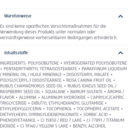
Warnhinweise
Es sind keine spezifischen Vorsichtsmaßnahmen für die
Verwendung dieses Produkts unter normalen oder
vernünftigerweise vorhersehbaren Bedingungen erforderlich.
Inhaltsstoffe
INGREDIENTS: POLYISOBUTENE • HYDROGENATED POLYISOBUTENE
• PENTAERYTHRITYL TETRAISOSTEARATE • PARAFFINUM LIQUIDUM
/ MINERAL OIL / HUILE MINERALE • DIISOSTEARYL MALATE •
POLYGLYCERYL-3 DIISOSTEARATE • ROSA CANINA FRUIT OIL •
RUBUS CHAMAEMORUS SEED OIL • RUBUS IDAEUS SEED OIL /
RASPBERRY SEED OIL • SQUALANE • BARIUM SULFATE • AROMA /
FLAVOR • ALUMINA • ALUMINUM HYDROXIDE • CAPRYLIC/CAPRIC
TRIGLYCERIDE • DIBUTYL ETHYLHEXANOYL GLUTAMIDE •
ETHYLHEXYLGLYCERIN • TOCOPHEROL • TOCOPHERYL ACETATE •
DIETHYLHEXYL SYRINGYLIDENEMALONATE • SORBIC ACID •
PHENOXYETHANOL • CI 15850 / RED 7 LAKE • CI 77891 / TITANIUM
DIOXIDE • CI 19140 / YELLOW 5 LAKE • BENZYL ALCOHOL