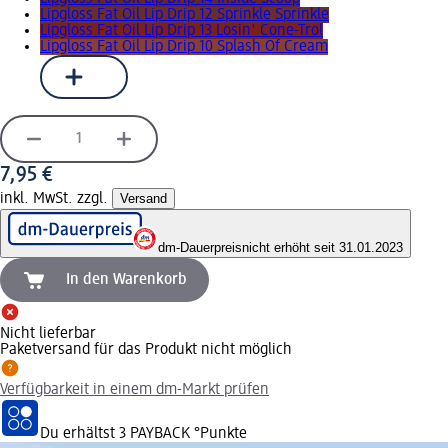
Lipgloss Fat Oil Lip Drip 12 Sprinkle Sprinkle
Lipgloss Fat Oil Lip Drip 13 Losin' Cone-Trol
Lipgloss Fat Oil Lip Drip 10 Splash Of Cream
7,95 €
inkl. MwSt. zzgl.
Versand
dm-Dauerpreis
nicht erhöht seit 31.01.2023
In den Warenkorb
Nicht lieferbar
Paketversand für das Produkt nicht möglich
Verfügbarkeit in einem dm-Markt prüfen
Du erhältst
3 PAYBACK
°Punkte