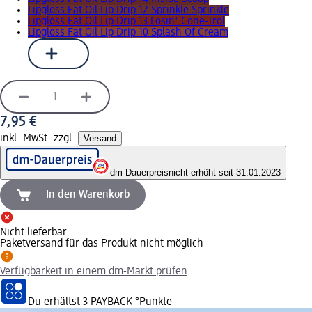
Lipgloss Fat Oil Lip Drip 12 Sprinkle Sprinkle
Lipgloss Fat Oil Lip Drip 13 Losin' Cone-Trol
Lipgloss Fat Oil Lip Drip 10 Splash Of Cream
7,95 €
inkl. MwSt. zzgl.
Versand
dm-Dauerpreis
nicht erhöht seit 31.01.2023
In den Warenkorb
Nicht lieferbar
Paketversand für das Produkt nicht möglich
Verfügbarkeit in einem dm-Markt prüfen
Du erhältst
3 PAYBACK
°Punkte