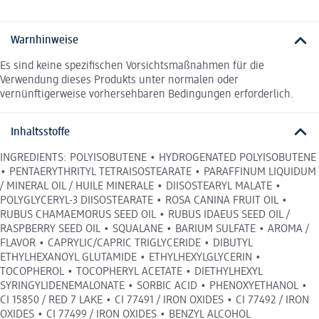
Warnhinweise
Es sind keine spezifischen Vorsichtsmaßnahmen für die
Verwendung dieses Produkts unter normalen oder
vernünftigerweise vorhersehbaren Bedingungen erforderlich.
Inhaltsstoffe
INGREDIENTS: POLYISOBUTENE • HYDROGENATED POLYISOBUTENE
• PENTAERYTHRITYL TETRAISOSTEARATE • PARAFFINUM LIQUIDUM
/ MINERAL OIL / HUILE MINERALE • DIISOSTEARYL MALATE •
POLYGLYCERYL-3 DIISOSTEARATE • ROSA CANINA FRUIT OIL •
RUBUS CHAMAEMORUS SEED OIL • RUBUS IDAEUS SEED OIL /
RASPBERRY SEED OIL • SQUALANE • BARIUM SULFATE • AROMA /
FLAVOR • CAPRYLIC/CAPRIC TRIGLYCERIDE • DIBUTYL
ETHYLHEXANOYL GLUTAMIDE • ETHYLHEXYLGLYCERIN •
TOCOPHEROL • TOCOPHERYL ACETATE • DIETHYLHEXYL
SYRINGYLIDENEMALONATE • SORBIC ACID • PHENOXYETHANOL •
CI 15850 / RED 7 LAKE • CI 77491 / IRON OXIDES • CI 77492 / IRON
OXIDES • CI 77499 / IRON OXIDES • BENZYL ALCOHOL