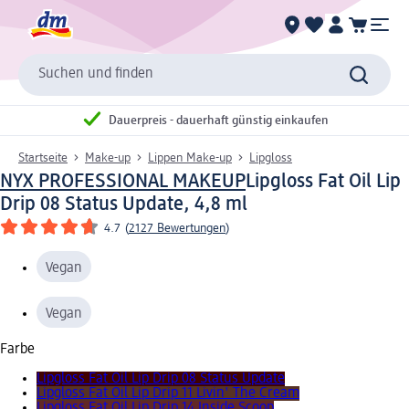
Suchen und finden
Dauerpreis - dauerhaft günstig einkaufen
Startseite
Make-up
Lippen Make-up
Lipgloss
NYX PROFESSIONAL MAKEUP
Lipgloss Fat Oil Lip
Drip 08 Status Update, 4,8 ml
4.7
(
2127 Bewertungen
)
Vegan
Vegan
Farbe
Lipgloss Fat Oil Lip Drip 08 Status Update
Lipgloss Fat Oil Lip Drip 11 Livin' The Cream
Lipgloss Fat Oil Lip Drip 14 Inside Scoop