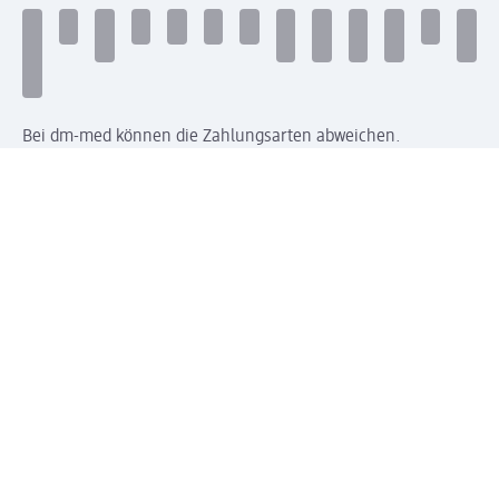
Bei dm-med können die Zahlungsarten abweichen.
Mit dm verbinden
Jetzt die dm-App herunterladen
Impressum dm
Datenschutz dm
Einwilligungsverwaltung
Nutzungsbedingungen
AGB dm