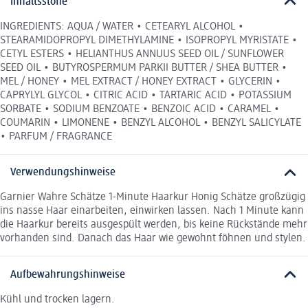
Inhaltsstoffe
INGREDIENTS: AQUA / WATER • CETEARYL ALCOHOL •
STEARAMIDOPROPYL DIMETHYLAMINE • ISOPROPYL MYRISTATE •
CETYL ESTERS • HELIANTHUS ANNUUS SEED OIL / SUNFLOWER
SEED OIL • BUTYROSPERMUM PARKII BUTTER / SHEA BUTTER •
MEL / HONEY • MEL EXTRACT / HONEY EXTRACT • GLYCERIN •
CAPRYLYL GLYCOL • CITRIC ACID • TARTARIC ACID • POTASSIUM
SORBATE • SODIUM BENZOATE • BENZOIC ACID • CARAMEL •
COUMARIN • LIMONENE • BENZYL ALCOHOL • BENZYL SALICYLATE
• PARFUM / FRAGRANCE
Verwendungshinweise
Garnier Wahre Schätze 1-Minute Haarkur Honig Schätze großzügig
ins nasse Haar einarbeiten, einwirken lassen. Nach 1 Minute kann
die Haarkur bereits ausgespült werden, bis keine Rückstände mehr
vorhanden sind. Danach das Haar wie gewohnt föhnen und stylen.
Aufbewahrungshinweise
Kühl und trocken lagern.