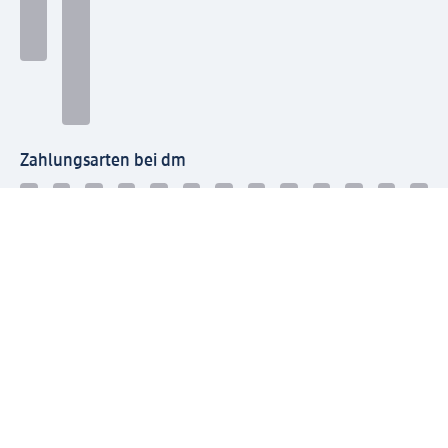
Zahlungsarten bei dm
Bei dm-med können die Zahlungsarten abweichen.
Mit dm verbinden
Jetzt die dm-App herunterladen