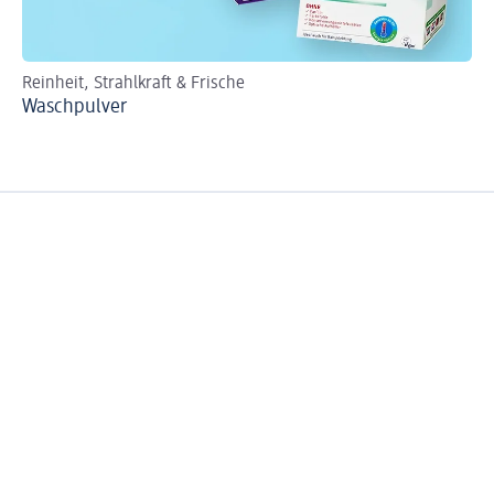
Reinheit, Strahlkraft & Frische
Un
Waschpulver
Be