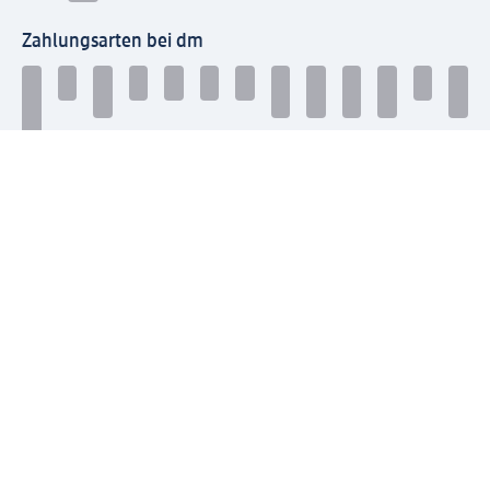
Zahlungsarten bei dm
Bei dm-med können die Zahlungsarten abweichen.
Mit dm verbinden
Jetzt die dm-App herunterladen