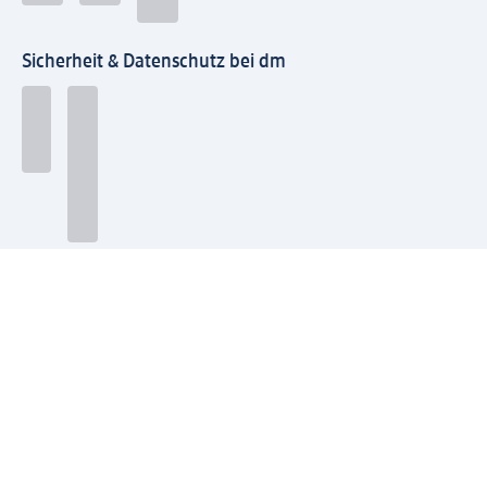
Sicherheit & Datenschutz bei dm
Zahlungsarten bei dm
Bei dm-med können die Zahlungsarten abweichen.
Mit dm verbinden