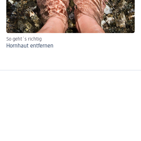
So geht´s richtig
Ti
Hornhaut entfernen
Pe