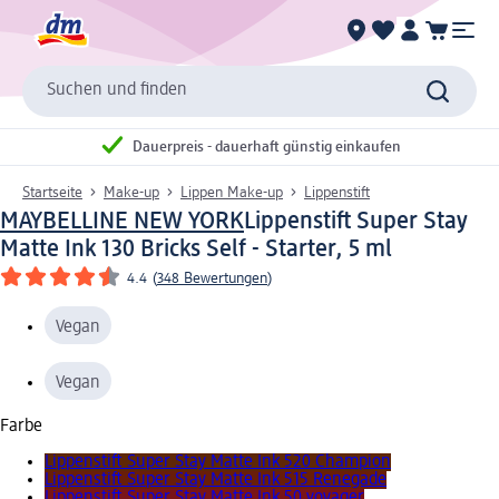
Suchen und finden
Dauerpreis - dauerhaft günstig einkaufen
Startseite
Make-up
Lippen Make-up
Lippenstift
MAYBELLINE NEW YORK
Lippenstift Super Stay
Matte Ink 130 Bricks Self - Starter, 5 ml
4.4
(
348 Bewertungen
)
Vegan
Vegan
Farbe
Lippenstift Super Stay Matte Ink 520 Champion
Lippenstift Super Stay Matte Ink 515 Renegade
Lippenstift Super Stay Matte Ink 50 voyager