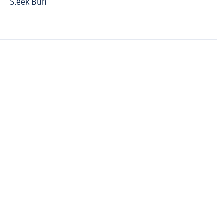
Sleek Bun
Sc