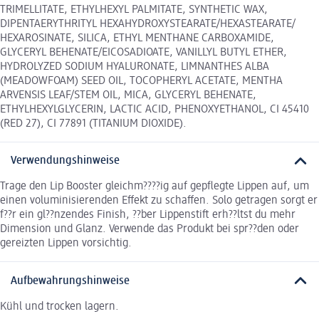
TRIMELLITATE, ETHYLHEXYL PALMITATE, SYNTHETIC WAX,
DIPENTAERYTHRITYL HEXAHYDROXYSTEARATE/HEXASTEARATE/
HEXAROSINATE, SILICA, ETHYL MENTHANE CARBOXAMIDE,
GLYCERYL BEHENATE/EICOSADIOATE, VANILLYL BUTYL ETHER,
HYDROLYZED SODIUM HYALURONATE, LIMNANTHES ALBA
(MEADOWFOAM) SEED OIL, TOCOPHERYL ACETATE, MENTHA
ARVENSIS LEAF/STEM OIL, MICA, GLYCERYL BEHENATE,
ETHYLHEXYLGLYCERIN, LACTIC ACID, PHENOXYETHANOL, CI 45410
(RED 27), CI 77891 (TITANIUM DIOXIDE).
Verwendungshinweise
Trage den Lip Booster gleichm????ig auf gepflegte Lippen auf, um
einen voluminisierenden Effekt zu schaffen. Solo getragen sorgt er
f??r ein gl??nzendes Finish, ??ber Lippenstift erh??ltst du mehr
Dimension und Glanz. Verwende das Produkt bei spr??den oder
gereizten Lippen vorsichtig.
Aufbewahrungshinweise
Kühl und trocken lagern.