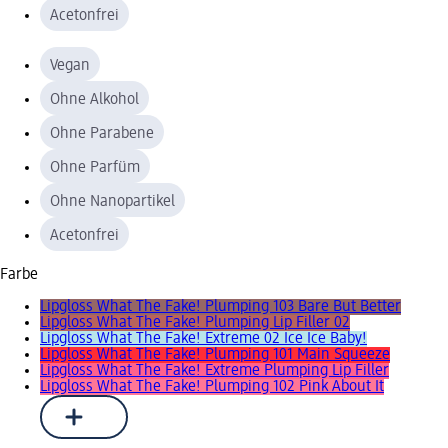
Acetonfrei
Vegan
Ohne Alkohol
Ohne Parabene
Ohne Parfüm
Ohne Nanopartikel
Acetonfrei
Farbe
Lipgloss What The Fake! Plumping 103 Bare But Better
Lipgloss What The Fake! Plumping Lip Filler 02
Lipgloss What The Fake! Extreme 02 Ice Ice Baby!
Lipgloss What The Fake! Plumping 101 Main Squeeze
Lipgloss What The Fake! Extreme Plumping Lip Filler
Lipgloss What The Fake! Plumping 102 Pink About It