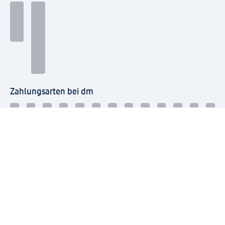
Zahlungsarten bei dm
Bei dm-med können die Zahlungsarten abweichen.
Mit dm verbinden