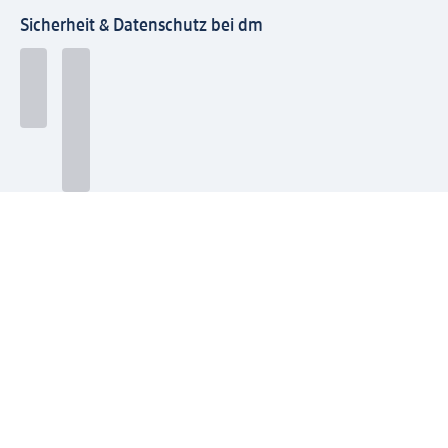
Sicherheit & Datenschutz bei dm
Zahlungsarten bei dm
Bei dm-med können die Zahlungsarten abweichen.
Mit dm verbinden