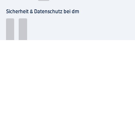
Sicherheit & Datenschutz bei dm
Zahlungsarten bei dm
Bei dm-med können die Zahlungsarten abweichen.
Mit dm verbinden