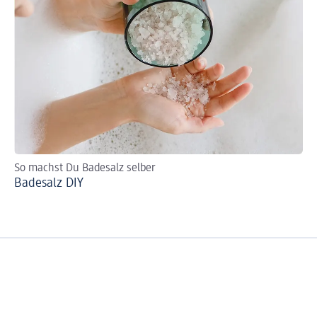
So machst Du Badesalz selber
So
Badesalz DIY
We