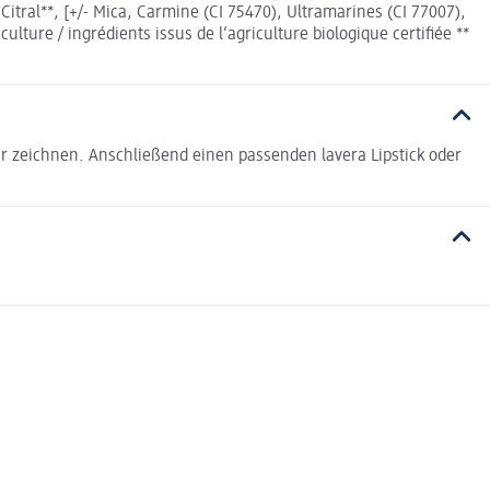
Citral**, [+/- Mica, Carmine (CI 75470), Ultramarines (CI 77007),
culture / ingrédients issus de l‘agriculture biologique certifiée **
ur zeichnen. Anschließend einen passenden lavera Lipstick oder