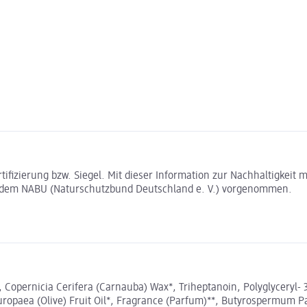
rtifizierung bzw. Siegel. Mit dieser Information zur Nachhaltigkei
t dem NABU (Naturschutzbund Deutschland e. V.) vorgenommen.
Copernicia Cerifera (Carnauba) Wax*, Triheptanoin, Polyglyceryl- 3 
Europaea (Olive) Fruit Oil*, Fragrance (Parfum)**, Butyrospermum Pa