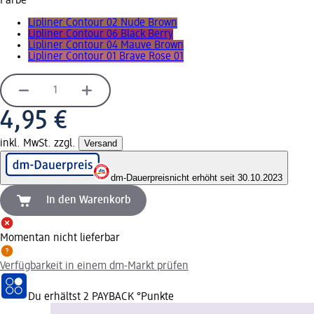
Farbe
Lipliner Contour 02 Nude Brown
Lipliner Contour 06 Black Berry
Lipliner Contour 04 Mauve Brown
Lipliner Contour 01 Brave Rose 01
4,95 €
inkl. MwSt. zzgl.
Versand
dm-Dauerpreis
nicht erhöht seit 30.10.2023
In den Warenkorb
Momentan nicht lieferbar
Verfügbarkeit in einem dm-Markt prüfen
Du erhältst
2 PAYBACK
°Punkte