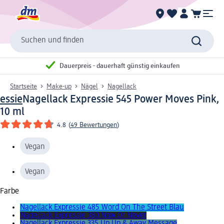
Suchen und finden
Dauerpreis - dauerhaft günstig einkaufen
Startseite
Make-up
Nägel
Nagellack
essie
Nagellack Expressie 545 Power Moves Pink,
10 ml
4.8
(
49 Bewertungen
)
Vegan
Vegan
Farbe
Nagellack Expressie 485 Word On The Street Blau
Nagellack Expressie 380 Now Or Never
Nagellack Expressie 335 Up Up & Away Message