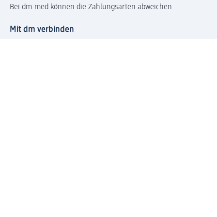
Bei dm-med können die Zahlungsarten abweichen.
Mit dm verbinden
Jetzt die dm-App herunterladen
Impressum dm
Datenschutz dm
Einwilligungsverwaltung
Nutzungsbedingungen
AGB dm
Vertrag widerrufen und Widerrufsbelehrung dm
Streitschlichtung
Entsorgung und Rücknahme von Elektro-Altgeräten und
Batterien