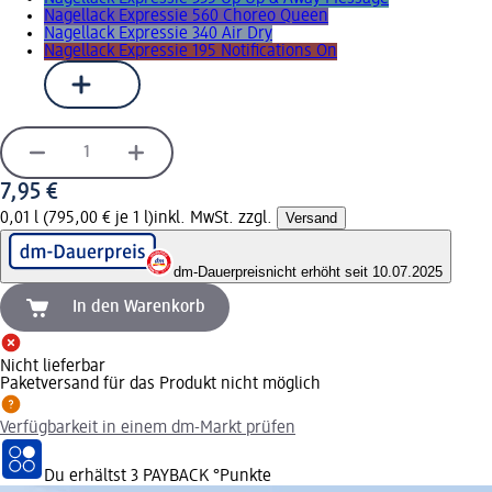
Nagellack Expressie 560 Choreo Queen
Nagellack Expressie 340 Air Dry
Nagellack Expressie 195 Notifications On
7,95 €
0,01 l (795,00 € je 1 l)
inkl. MwSt. zzgl.
Versand
dm-Dauerpreis
nicht erhöht seit 10.07.2025
In den Warenkorb
Nicht lieferbar
Paketversand für das Produkt nicht möglich
Verfügbarkeit in einem dm-Markt prüfen
Du erhältst
3 PAYBACK
°Punkte