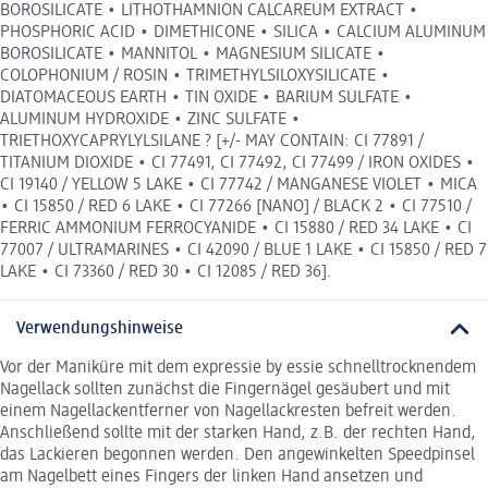
BOROSILICATE • LITHOTHAMNION CALCAREUM EXTRACT •
PHOSPHORIC ACID • DIMETHICONE • SILICA • CALCIUM ALUMINUM
BOROSILICATE • MANNITOL • MAGNESIUM SILICATE •
COLOPHONIUM / ROSIN • TRIMETHYLSILOXYSILICATE •
DIATOMACEOUS EARTH • TIN OXIDE • BARIUM SULFATE •
ALUMINUM HYDROXIDE • ZINC SULFATE •
TRIETHOXYCAPRYLYLSILANE ? [+/- MAY CONTAIN: CI 77891 /
TITANIUM DIOXIDE • CI 77491, CI 77492, CI 77499 / IRON OXIDES •
CI 19140 / YELLOW 5 LAKE • CI 77742 / MANGANESE VIOLET • MICA
• CI 15850 / RED 6 LAKE • CI 77266 [NANO] / BLACK 2 • CI 77510 /
FERRIC AMMONIUM FERROCYANIDE • CI 15880 / RED 34 LAKE • CI
77007 / ULTRAMARINES • CI 42090 / BLUE 1 LAKE • CI 15850 / RED 7
LAKE • CI 73360 / RED 30 • CI 12085 / RED 36].
Verwendungshinweise
Vor der Maniküre mit dem expressie by essie schnelltrocknendem
Nagellack sollten zunächst die Fingernägel gesäubert und mit
einem Nagellackentferner von Nagellackresten befreit werden.
Anschließend sollte mit der starken Hand, z.B. der rechten Hand,
das Lackieren begonnen werden. Den angewinkelten Speedpinsel
am Nagelbett eines Fingers der linken Hand ansetzen und