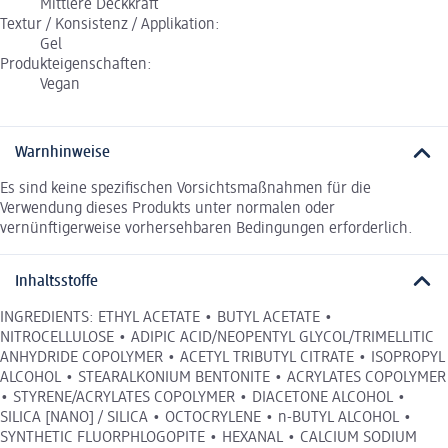
Mittlere Deckkraft
Textur / Konsistenz / Applikation:
Gel
Produkteigenschaften:
Vegan
Warnhinweise
Es sind keine spezifischen Vorsichtsmaßnahmen für die
Verwendung dieses Produkts unter normalen oder
vernünftigerweise vorhersehbaren Bedingungen erforderlich.
Inhaltsstoffe
INGREDIENTS: ETHYL ACETATE • BUTYL ACETATE •
NITROCELLULOSE • ADIPIC ACID/NEOPENTYL GLYCOL/TRIMELLITIC
ANHYDRIDE COPOLYMER • ACETYL TRIBUTYL CITRATE • ISOPROPYL
ALCOHOL • STEARALKONIUM BENTONITE • ACRYLATES COPOLYMER
• STYRENE/ACRYLATES COPOLYMER • DIACETONE ALCOHOL •
SILICA [NANO] / SILICA • OCTOCRYLENE • n-BUTYL ALCOHOL •
SYNTHETIC FLUORPHLOGOPITE • HEXANAL • CALCIUM SODIUM