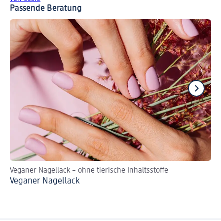
Passende Beratung
Veganer Nagellack – ohne tierische Inhaltsstoffe
Na
Veganer Nagellack
Ne