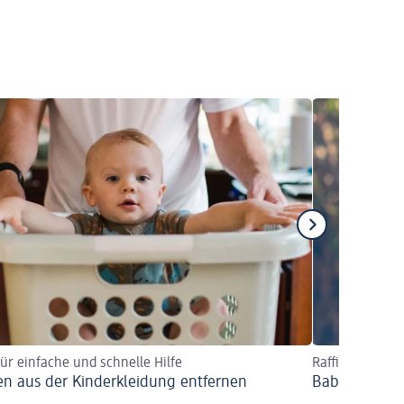
für einfache und schnelle Hilfe
Raffinierte Fle
en aus der Kinderkleidung entfernen
Babykleidung