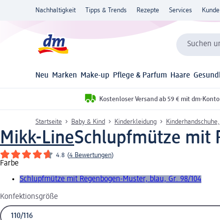
Nachhaltigkeit
Tipps & Trends
Rezepte
Services
Kunde
Suchen un
Neu
Marken
Make-up
Pflege & Parfum
Haare
Gesund
Kostenloser Versand ab 59 € mit dm-Konto
Startseite
Baby & Kind
Kinderkleidung
Kinderhandschuhe,
Mikk-Line
Schlupfmütze mit R
4.8
(
4 Bewertungen
)
Farbe
Schlupfmütze mit Regenbogen-Muster, blau, Gr. 98/104
Konfektionsgröße