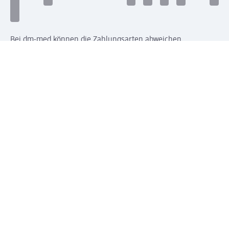
Bei dm-med können die Zahlungsarten abweichen.
Mit dm verbinden
Jetzt die dm-App herunterladen
Impressum dm
Datenschutz dm
Einwilligungsverwaltung
Nutzungsbedingungen
AGB dm
Vertrag widerrufen und Widerrufsbelehrung dm