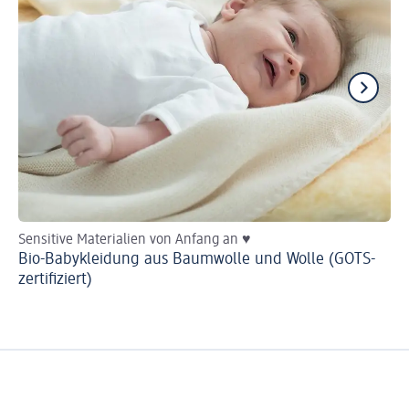
Sensitive Materialien von Anfang an ♥
He
Bio-Babykleidung aus Baumwolle und Wolle (GOTS-
Ba
zertifiziert)