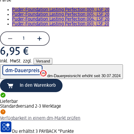
Farbe
Puder-Foundation Lasting Perfection 009, LSF 20
Puder-Foundation Lasting Perfection 005, LSF 20
Puder-Foundation Lasting Perfection 004, LSF 20
Puder-Foundation Lasting Perfection 003, LSF 20
6,95 €
inkl. MwSt. zzgl.
Versand
dm-Dauerpreis
nicht erhöht seit 30.07.2024
In den Warenkorb
Lieferbar
Standardversand 2-3 Werktage
Verfügbarkeit in einem dm-Markt prüfen
Du erhältst
3 PAYBACK
°Punkte