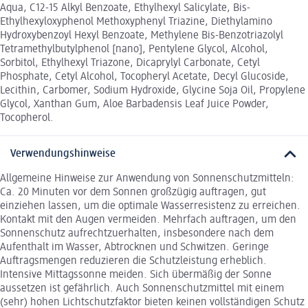
Aqua, C12-15 Alkyl Benzoate, Ethylhexyl Salicylate, Bis-
Ethylhexyloxyphenol Methoxyphenyl Triazine, Diethylamino
Hydroxybenzoyl Hexyl Benzoate, Methylene Bis-Benzotriazolyl
Tetramethylbutylphenol [nano], Pentylene Glycol, Alcohol,
Sorbitol, Ethylhexyl Triazone, Dicaprylyl Carbonate, Cetyl
Phosphate, Cetyl Alcohol, Tocopheryl Acetate, Decyl Glucoside,
Lecithin, Carbomer, Sodium Hydroxide, Glycine Soja Oil, Propylene
Glycol, Xanthan Gum, Aloe Barbadensis Leaf Juice Powder,
Tocopherol.
Verwendungshinweise
Allgemeine Hinweise zur Anwendung von Sonnenschutzmitteln:
Ca. 20 Minuten vor dem Sonnen großzügig auftragen, gut
einziehen lassen, um die optimale Wasserresistenz zu erreichen.
Kontakt mit den Augen vermeiden. Mehrfach auftragen, um den
Sonnenschutz aufrechtzuerhalten, insbesondere nach dem
Aufenthalt im Wasser, Abtrocknen und Schwitzen. Geringe
Auftragsmengen reduzieren die Schutzleistung erheblich.
Intensive Mittagssonne meiden. Sich übermäßig der Sonne
aussetzen ist gefährlich. Auch Sonnenschutzmittel mit einem
(sehr) hohen Lichtschutzfaktor bieten keinen vollständigen Schutz