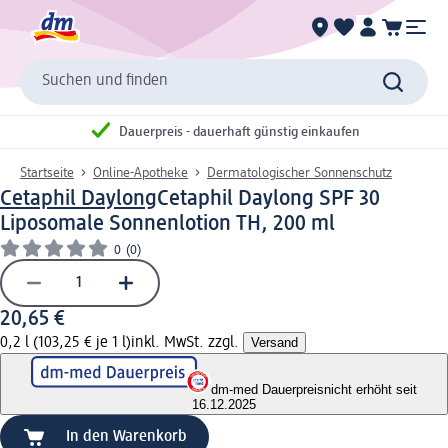
Suchen und finden
Dauerpreis - dauerhaft günstig einkaufen
Startseite
Online-Apotheke
Dermatologischer Sonnenschutz
Cetaphil Daylong
Cetaphil Daylong SPF 30
Liposomale Sonnenlotion TH, 200 ml
0
(0)
20,65 €
0,2 l (103,25 € je 1 l)
inkl. MwSt. zzgl.
Versand
dm-med Dauerpreis
nicht erhöht seit
16.12.2025
In den Warenkorb