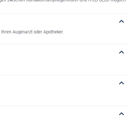
gen zwischen Kontaktlinsenpflegemitteln und HYLO GEL® möglich
e Ihren Augenarzt oder Apotheker.