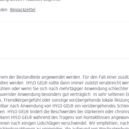
aden:
Beipackzettel
einem der Bestandteile angewendet werden. Für den Fall einer zu
ten werden. HYLO GEL® sollte dann immer zuletzt verabreicht wer
fühlen oder wenn Sie sich nach mehrtägiger Anwendung schlechter 
dauernder Anwendung besonders gut verträglich. In sehr seltenen 
n, Fremdkörpergefühl oder sonstige vorübergehende lokale Reizun
ittelbar nach Anwendung von HYLO GEL® ein vorübergehendes Schleie
n. HYLO GEL® lindert die Beschwerden bei stärkerem oder chronis
 kann HYLO GEL® während des Tragens von Kontaktlinsen angewandt 
meinen nach einigen Lidschlägen verschwindet. Wir empfehlen, na