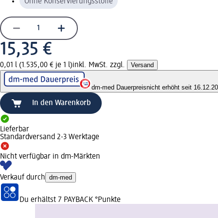
Ohne Konservierungsstoffe
15,35 €
0,01 l (1.535,00 € je 1 l)
inkl. MwSt. zzgl.
Versand
dm-med Dauerpreis
nicht erhöht seit 16.12.2
In den Warenkorb
Lieferbar
Standardversand 2-3 Werktage
Nicht verfügbar in dm-Märkten
Verkauf durch
dm-med
Du erhältst
7 PAYBACK
°Punkte