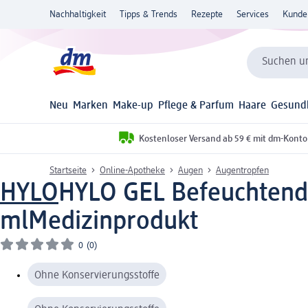
Nachhaltigkeit
Tipps & Trends
Rezepte
Services
Kunde
Suchen un
Neu
Marken
Make-up
Pflege & Parfum
Haare
Gesund
Kostenloser Versand ab 59 € mit dm-Konto
Startseite
Online-Apotheke
Augen
Augentropfen
HYLO
HYLO GEL Befeuchtend
ml
Medizinprodukt
0
(0)
Ohne Konservierungsstoffe