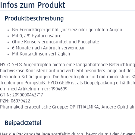
Infos zum Produkt
Produktbeschreibung
Bei Fremdkörpergefühl, Juckreiz oder geröteten Augen
Mit 0,2 % Hyaluronsäure
Ohne Konservierungsmittel und Phosphate
6 Monate nach Anbruch verwendbar
Mit Kontaktlinsen verträglich
HYLO GEL® Augentropfen bieten eine langanhaltende Befeuchtung
hochviskose Konsistenz auf und verbleibt besonders lange auf der
bedingten Schädigungen. Die Augentropfen sind mit mindestens 30
Tropfen pro Pumpstoß. HYLO GEL® ist als Doppelpackung erhältli
dm-med-Artikelnummer: 1904699
GTIN: 2090000442717
PZN: 06079422
Pharmakotherapeutische Gruppe: OPHTHALMIKA, Andere Ophthal
Beipackzettel
Lies die Packungsbeilage sorgfältig durch, bevor du mit der Anwe