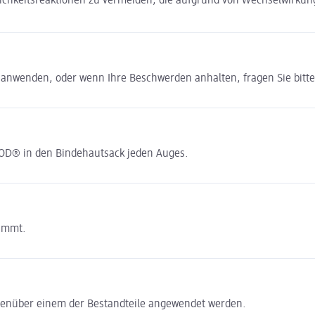
ichkeitsreaktionen zu vermeiden, die aufgrund von Wechselwirkun
) anwenden, oder wenn Ihre Beschwerden anhalten, fragen Sie bitt
MOD® in den Bindehautsack jeden Auges.
timmt.
genüber einem der Bestandteile angewendet werden.