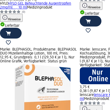
(0)
HYLO
HYLO GEL Befeuchtende Augentropfen
Hinweise
2mg/ml..., 10 ml
Medizinprodukt
(0)
Lieferbar
Hinweise
Lieferbar
Marke: BLEPHASOL; Produktname: BLEPHASOL
Marke: lenscare; 
DUO Mizellenhaltige Lotion, 100 ml; Preis:
Kochsalzlösung, 3
12,95 €; Grundpreis: 0,1 l (129,50 € je 1 l); Nur
Medizinprodukt; Pr
Online Grafik; Verfügbarkeit: Status grün
l (9,87 € je 1 l); N
Verfügbarkeit: Sta
3,75 €
0,38 l (9,87 € je 1 l
lenscare
lenscare 
ml
Medizinprodukt
(0)