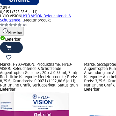
7,85 €
0,015 l (523,33 € je 1 l)
HYLO-VISION
HYLO-VISION Befeuchtende &
Schützende...
Medizinprodukt
(0)
Hinweise
Lieferbar
Marke: HYLO-VISION; Produktname: HYLO-
Marke: Siccaprote
VISION Befeuchtende & Schützende
Augentropfen Küns
Augentropfen Gel sine , 20 x á 0,35 ml, 7 ml;
Anwendung am Aug
Rechtliche Kategorie: Medizinprodukt; Preis:
Kategorie: Apothek
8,35 €; Grundpreis: 0,007 l (1.192,86 € je 1 l);
Preis: 3,35 €; Grund
Nur Online Grafik; Verfügbarkeit: Status grün
Nur Online Grafik;
Lieferbar
Lieferbar