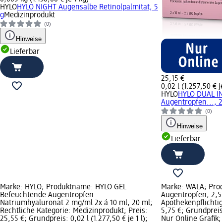
HYLO
HYLO NIGHT Augensalbe Retinolpalmitat, 5
g
Medizinprodukt
(0)
Hinweise
Lieferbar
25,15 €
0,02 l (1.257,50 € je
HYLO
HYLO DUAL I
Augentropfen..., 
(0)
Hinweise
Lieferbar
Marke: HYLO; Produktname: HYLO GEL
Marke: WALA; Pro
Befeuchtende Augentropfen
Augentropfen, 2,5
Natriumhyaluronat 2 mg/ml 2x á 10 ml, 20 ml;
Apothekenpflichtig
Rechtliche Kategorie: Medizinprodukt; Preis:
5,75 €; Grundpreis:
25,55 €; Grundpreis: 0,02 l (1.277,50 € je 1 l);
Nur Online Grafik;