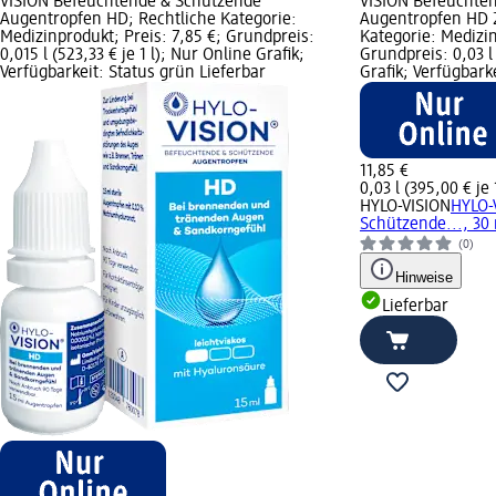
VISION Befeuchtende & Schützende
VISION Befeuchte
Augentropfen HD; Rechtliche Kategorie:
Augentropfen HD 2 
Medizinprodukt; Preis: 7,85 €; Grundpreis:
Kategorie: Medizin
0,015 l (523,33 € je 1 l); Nur Online Grafik;
Grundpreis: 0,03 l 
Verfügbarkeit: Status grün Lieferbar
Grafik; Verfügbark
11,85 €
0,03 l (395,00 € je 1
HYLO-VISION
HYLO-
Schützende..., 30
(0)
Hinweise
Lieferbar