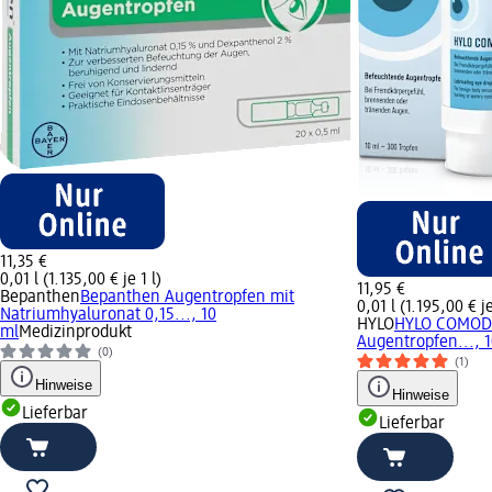
11,35 €
0,01 l (1.135,00 € je 1 l)
11,95 €
Bepanthen
Bepanthen Augentropfen mit
0,01 l (1.195,00 € je
Natriumhyaluronat 0,15..., 10
HYLO
HYLO COMOD 
ml
Medizinprodukt
Augentropfen..., 
(0)
(1)
Hinweise
Hinweise
Lieferbar
Lieferbar