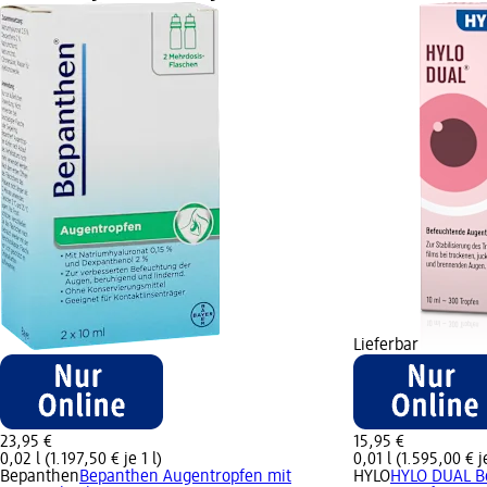
Lieferbar
23,95 €
15,95 €
0,02 l (1.197,50 € je 1 l)
0,01 l (1.595,00 € je
Bepanthen
Bepanthen Augentropfen mit
HYLO
HYLO DUAL B