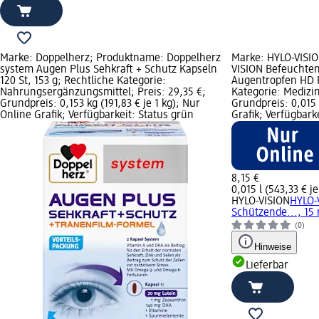
Marke: Doppelherz; Produktname: Doppelherz
Marke: HYLO-VISI
system Augen Plus Sehkraft + Schutz Kapseln
VISION Befeuchte
120 St, 153 g; Rechtliche Kategorie:
Augentropfen HD P
Nahrungsergänzungsmittel; Preis: 29,35 €;
Kategorie: Medizin
Grundpreis: 0,153 kg (191,83 € je 1 kg); Nur
Grundpreis: 0,015 l
Online Grafik; Verfügbarkeit: Status grün
Grafik; Verfügbark
8,15 €
0,015 l (543,33 € je 
HYLO-VISION
HYLO-
Schützende..., 15
(0)
Hinweise
Lieferbar