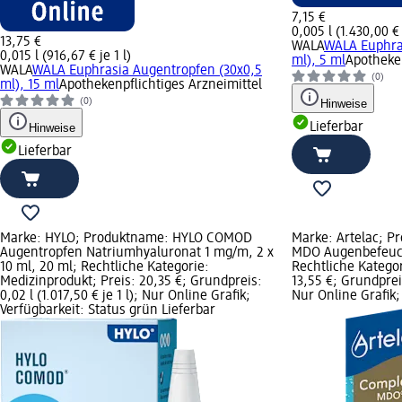
7,15 €
0,005 l (1.430,00 € 
13,75 €
WALA
WALA Euphra
0,015 l (916,67 € je 1 l)
ml), 5 ml
Apotheken
WALA
WALA Euphrasia Augentropfen (30x0,5
(0)
ml), 15 ml
Apothekenpflichtiges Arzneimittel
(0)
Hinweise
Lieferbar
Hinweise
Lieferbar
Marke: HYLO; Produktname: HYLO COMOD
Marke: Artelac; P
Augentropfen Natriumhyaluronat 1 mg/m, 2 x
MDO Augenbefeuch
10 ml, 20 ml; Rechtliche Kategorie:
Rechtliche Kategor
Medizinprodukt; Preis: 20,35 €; Grundpreis:
13,55 €; Grundpreis:
0,02 l (1.017,50 € je 1 l); Nur Online Grafik;
Nur Online Grafik;
Verfügbarkeit: Status grün Lieferbar