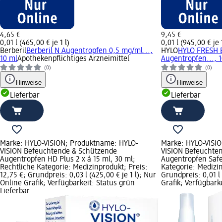
4,65 €
9,45 €
0,01 l (465,00 € je 1 l)
0,01 l (945,00 € je 1
Berberil
Berberil N Augentropfen 0,5 mg/ml...,
HYLO
HYLO FRESH 
10 ml
Apothekenpflichtiges Arzneimittel
Augentropfen..., 
(0)
(0)
Hinweise
Hinweise
Lieferbar
Lieferbar
Marke: HYLO-VISION; Produktname: HYLO-
Marke: HYLO-VISI
VISION Befeuchtende & Schützende
VISION Befeuchte
Augentropfen HD Plus 2 x á 15 ml, 30 ml;
Augentropfen SafeD
Rechtliche Kategorie: Medizinprodukt; Preis:
Kategorie: Medizin
12,75 €; Grundpreis: 0,03 l (425,00 € je 1 l); Nur
Grundpreis: 0,01 l 
Online Grafik; Verfügbarkeit: Status grün
Grafik; Verfügbark
Lieferbar