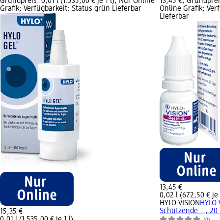
Grundpreis: 0,01 l (1.535,00 € je 1 l); Nur Online
13,45 €; Grundpreis
Grafik; Verfügbarkeit: Status grün Lieferbar
Online Grafik; Ver
Lieferbar
13,45 €
0,02 l (672,50 € je 
HYLO-VISION
HYLO-
Schützende..., 20
15,35 €
0,01 l (1.535,00 € je 1 l)