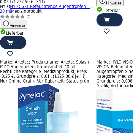
0,02 l (1.277,50 € je 1 l)
Hinweise
HYLO
HYLO GEL Befeuchtende Augentropfen...,
Lieferbar
20 ml
Medizinprodukt
(0)
Hinweise
Lieferbar
Marke: Artelac; Produktname: Artelac Splash
Marke: HYLO-VISI
MDO Augenbefeuchtungsmittel, 10 ml;
VISION Befeuchte
Rechtliche Kategorie: Medizinprodukt; Preis:
Augentropfen Sine 
13,25 €; Grundpreis: 0,01 l (1.325,00 € je 1 l);
Kategorie: Medizin
Nur Online Grafik; Verfügbarkeit: Status grün
Grundpreis: 0,008 l
Grafik; Verfügbark