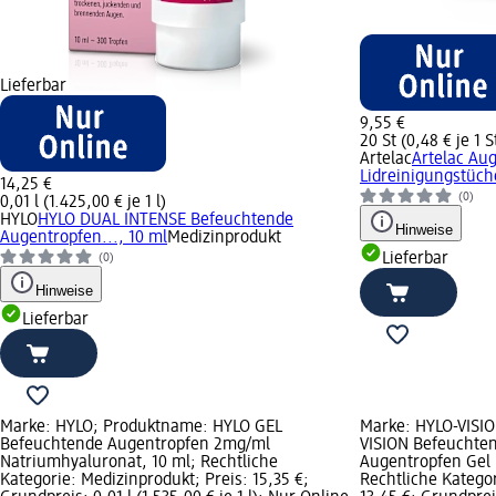
Lieferbar
9,55 €
20 St (0,48 € je 1 S
Artelac
Artelac Au
Lidreinigungstüche
14,25 €
(0)
0,01 l (1.425,00 € je 1 l)
HYLO
HYLO DUAL INTENSE Befeuchtende
Hinweise
Augentropfen..., 10 ml
Medizinprodukt
Lieferbar
(0)
Hinweise
Lieferbar
Marke: HYLO; Produktname: HYLO GEL
Marke: HYLO-VISI
Befeuchtende Augentropfen 2mg/ml
VISION Befeuchte
Natriumhyaluronat, 10 ml; Rechtliche
Augentropfen Gel M
Kategorie: Medizinprodukt; Preis: 15,35 €;
Rechtliche Kategor