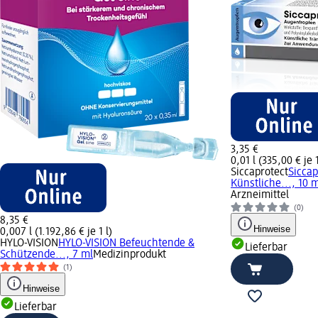
3,35 €
0,01 l (335,00 € je 1
Siccaprotect
Sicca
Künstliche..., 10 
Arzneimittel
(0)
8,35 €
Hinweise
0,007 l (1.192,86 € je 1 l)
HYLO-VISION
HYLO-VISION Befeuchtende &
Lieferbar
Schützende..., 7 ml
Medizinprodukt
(1)
Hinweise
Lieferbar