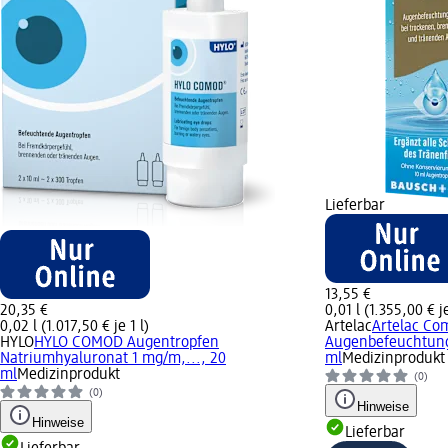
Lieferbar
13,55 €
20,35 €
0,01 l (1.355,00 € je
0,02 l (1.017,50 € je 1 l)
Artelac
Artelac Co
HYLO
HYLO COMOD Augentropfen
Augenbefeuchtung
Natriumhyaluronat 1 mg/m,..., 20
ml
Medizinprodukt
ml
Medizinprodukt
(0)
(0)
Hinweise
Hinweise
Lieferbar