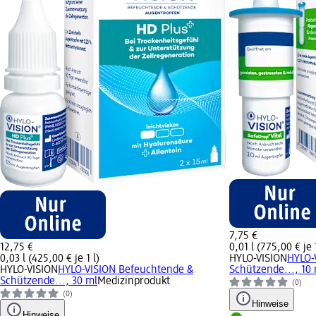
7,75 €
12,75 €
0,01 l (775,00 € je 1
0,03 l (425,00 € je 1 l)
HYLO-VISION
HYLO-
HYLO-VISION
HYLO-VISION Befeuchtende &
Schützende..., 10
Schützende..., 30 ml
Medizinprodukt
(0)
(0)
Hinweise
Hinweise