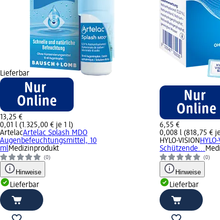
Lieferbar
13,25 €
0,01 l (1.325,00 € je 1 l)
6,55 €
Artelac
Artelac Splash MDO
0,008 l (818,75 € je
Augenbefeuchtungsmittel, 10
HYLO-VISION
HYLO-
ml
Medizinprodukt
Schützende...
Medi
(0)
(0)
Hinweise
Hinweise
Lieferbar
Lieferbar