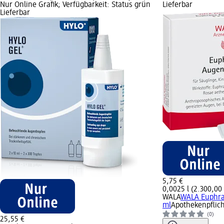
Nur Online Grafik; Verfügbarkeit: Status grün
Lieferbar
Lieferbar
5,75 €
0,0025 l (2.300,00 €
WALA
WALA Euphra
ml
Apothekenpflich
(0)
25,55 €