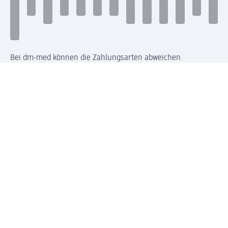
Bei dm-med können die Zahlungsarten abweichen.
Mit dm verbinden
Jetzt die dm-App herunterladen
Impressum dm
Datenschutz dm
Einwilligungsverwaltung
Nutzungsbedingungen
AGB dm