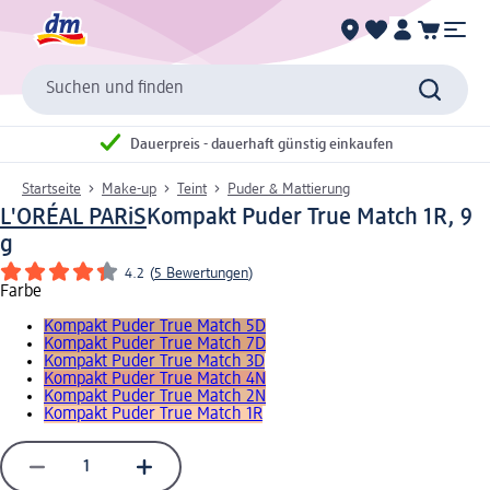
Suchen und finden
Dauerpreis - dauerhaft günstig einkaufen
Startseite
Make-up
Teint
Puder & Mattierung
L'ORÉAL PARiS
Kompakt Puder True Match 1R, 9
g
4.2
(
5 Bewertungen
)
Farbe
Kompakt Puder True Match 5D
Kompakt Puder True Match 7D
Kompakt Puder True Match 3D
Kompakt Puder True Match 4N
Kompakt Puder True Match 2N
Kompakt Puder True Match 1R