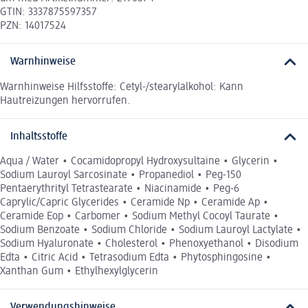
GTIN: 3337875597357
PZN: 14017524
Warnhinweise
Warnhinweise Hilfsstoffe: Cetyl-/stearylalkohol: Kann
Hautreizungen hervorrufen.
Inhaltsstoffe
Aqua / Water • Cocamidopropyl Hydroxysultaine • Glycerin •
Sodium Lauroyl Sarcosinate • Propanediol • Peg-150
Pentaerythrityl Tetrastearate • Niacinamide • Peg-6
Caprylic/Capric Glycerides • Ceramide Np • Ceramide Ap •
Ceramide Eop • Carbomer • Sodium Methyl Cocoyl Taurate •
Sodium Benzoate • Sodium Chloride • Sodium Lauroyl Lactylate •
Sodium Hyaluronate • Cholesterol • Phenoxyethanol • Disodium
Edta • Citric Acid • Tetrasodium Edta • Phytosphingosine •
Xanthan Gum • Ethylhexylglycerin
Verwendungshinweise