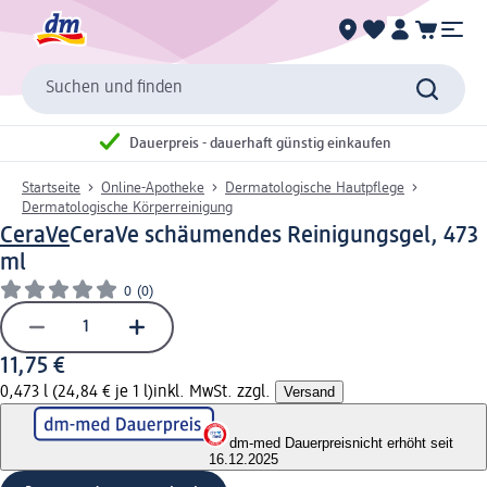
Suchen und finden
Dauerpreis - dauerhaft günstig einkaufen
Startseite
Online-Apotheke
Dermatologische Hautpflege
Dermatologische Körperreinigung
CeraVe
CeraVe schäumendes Reinigungsgel, 473
ml
0
(0)
11,75 €
0,473 l (24,84 € je 1 l)
inkl. MwSt. zzgl.
Versand
dm-med Dauerpreis
nicht erhöht seit
16.12.2025