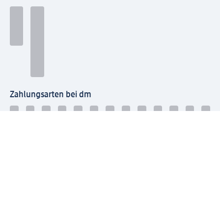
Zahlungsarten bei dm
Bei dm-med können die Zahlungsarten abweichen.
Mit dm verbinden