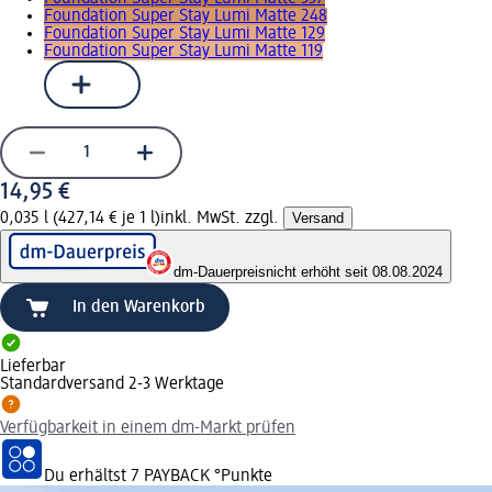
Foundation Super Stay Lumi Matte 248
Foundation Super Stay Lumi Matte 129
Foundation Super Stay Lumi Matte 119
14,95 €
0,035 l (427,14 € je 1 l)
inkl. MwSt. zzgl.
Versand
dm-Dauerpreis
nicht erhöht seit 08.08.2024
In den Warenkorb
Lieferbar
Standardversand 2-3 Werktage
Verfügbarkeit in einem dm-Markt prüfen
Du erhältst
7 PAYBACK
°Punkte