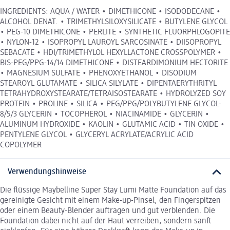
INGREDIENTS: AQUA / WATER • DIMETHICONE • ISODODECANE •
ALCOHOL DENAT. • TRIMETHYLSILOXYSILICATE • BUTYLENE GLYCOL
• PEG-10 DIMETHICONE • PERLITE • SYNTHETIC FLUORPHLOGOPITE
• NYLON-12 • ISOPROPYL LAUROYL SARCOSINATE • DIISOPROPYL
SEBACATE • HDI/TRIMETHYLOL HEXYLLACTONE CROSSPOLYMER •
BIS-PEG/PPG-14/14 DIMETHICONE • DISTEARDIMONIUM HECTORITE
• MAGNESIUM SULFATE • PHENOXYETHANOL • DISODIUM
STEAROYL GLUTAMATE • SILICA SILYLATE • DIPENTAERYTHRITYL
TETRAHYDROXYSTEARATE/TETRAISOSTEARATE • HYDROLYZED SOY
PROTEIN • PROLINE • SILICA • PEG/PPG/POLYBUTYLENE GLYCOL-
8/5/3 GLYCERIN • TOCOPHEROL • NIACINAMIDE • GLYCERIN •
ALUMINUM HYDROXIDE • KAOLIN • GLUTAMIC ACID • TIN OXIDE •
PENTYLENE GLYCOL • GLYCERYL ACRYLATE/ACRYLIC ACID
COPOLYMER
Verwendungshinweise
Die flüssige Maybelline Super Stay Lumi Matte Foundation auf das
gereinigte Gesicht mit einem Make-up-Pinsel, den Fingerspitzen
oder einem Beauty-Blender auftragen und gut verblenden. Die
Foundation dabei nicht auf der Haut verreiben, sondern sanft