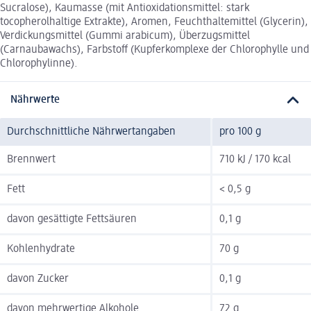
Sucralose), Kaumasse (mit Antioxidationsmittel: stark
tocopherolhaltige Extrakte), Aromen, Feuchthaltemittel (Glycerin),
Verdickungsmittel (Gummi arabicum), Überzugsmittel
(Carnaubawachs), Farbstoff (Kupferkomplexe der Chlorophylle und
Chlorophylinne).
Nährwerte
Durchschnittliche Nährwertangaben
pro 100 g
Brennwert
710 kJ / 170 kcal
Fett
< 0,5 g
davon gesättigte Fettsäuren
0,1 g
Kohlenhydrate
70 g
davon Zucker
0,1 g
davon mehrwertige Alkohole
72 g