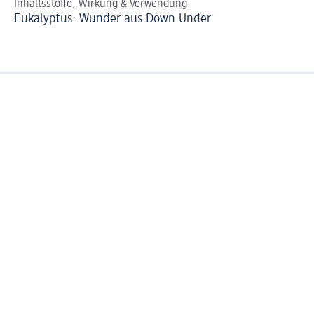
Inhaltsstoffe, Wirkung & Verwendung
So 
Eukalyptus: Wunder aus Down Under
Ve