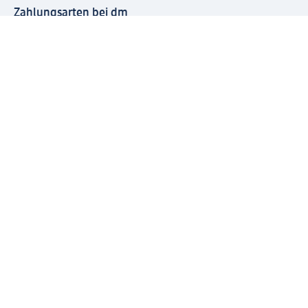
Zahlungsarten bei dm
Bei dm-med können die Zahlungsarten abweichen.
Mit dm verbinden
Jetzt die dm-App herunterladen
Impressum dm
Datenschutz dm