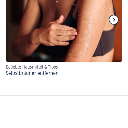
Beliebte Hausmittel & Tipps
We
Selbstbräuner entfernen
De