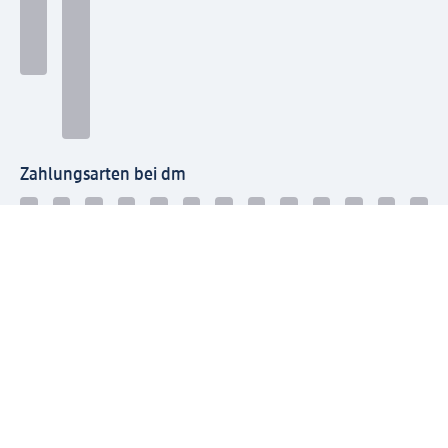
Zahlungsarten bei dm
Bei dm-med können die Zahlungsarten abweichen.
Mit dm verbinden