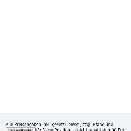
Alle Preisangaben inkl. gesetzl. MwSt., zzgl. Pfand und
Versandkosten
(§) Diese Position ist nicht rabattfähig.
(#) Für