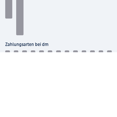
Zahlungsarten bei dm
Bei dm-med können die Zahlungsarten abweichen.
Mit dm verbinden
Jetzt die dm-App herunterladen