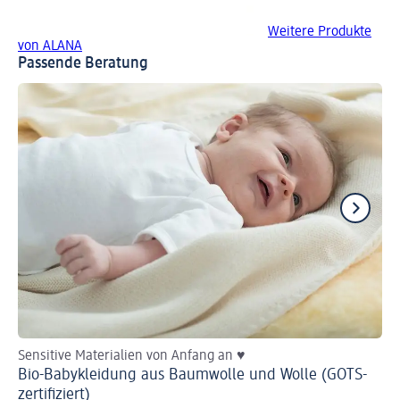
Weitere Produkte
von ALANA
Passende Beratung
Sensitive Materialien von Anfang an ♥
He
Bio-Babykleidung aus Baumwolle und Wolle (GOTS-
Ba
zertifiziert)