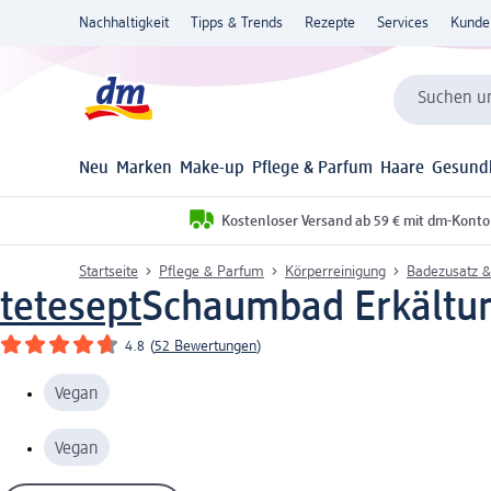
Nachhaltigkeit
Tipps & Trends
Rezepte
Services
Kunde
Suchen un
Neu
Marken
Make-up
Pflege & Parfum
Haare
Gesund
Kostenloser Versand ab 59 € mit dm-Konto
Startseite
Pflege & Parfum
Körperreinigung
Badezusatz &
tetesept
Schaumbad Erkältun
4.8
(
52 Bewertungen
)
Vegan
Vegan