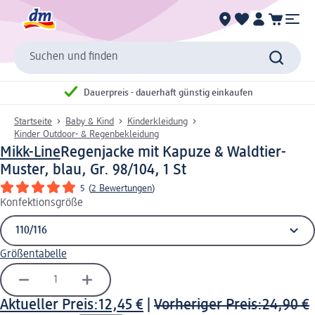
Suchen und finden
Dauerpreis - dauerhaft günstig einkaufen
Startseite
Baby & Kind
Kinderkleidung
Kinder Outdoor- & Regenbekleidung
Mikk-Line
Regenjacke mit Kapuze & Waldtier-
Muster, blau, Gr. 98/104, 1 St
5
(
2 Bewertungen
)
Konfektionsgröße
Größentabelle
Aktueller Preis:
12,45 €
|
Vorheriger Preis:
24,90 €