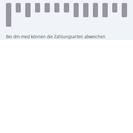
Bei dm-med können die Zahlungsarten abweichen.
Mit dm verbinden
Jetzt die dm-App herunterladen
Impressum dm
Datenschutz dm
Einwilligungsverwaltung
Nutzungsbedingungen