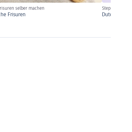
risuren selber machen
Step-by-Step z
che Frisuren
Dutch Braids 