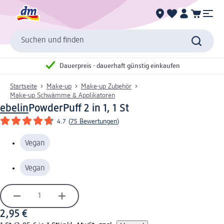
Suchen und finden
Dauerpreis - dauerhaft günstig einkaufen
Startseite
Make-up
Make-up Zubehör
Make-up Schwämme & Applikatoren
ebelin
PowderPuff 2 in 1, 1 St
4.7
(
75 Bewertungen
)
Vegan
Vegan
2,95 €