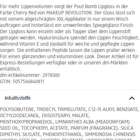
Für mehr Lippenvolumen sorgt der Pout Bomb Lipgloss in der
Farbe Cherry Red von MAKEUP REVOLUTION. Der Gloss lässt sich
mit seinem abgeschrägten XXL-Applikator in nur einem Wisch
auftragen und hinterlässt ein umwerfendes Spiegelglanz-Finish.
Der Lipgloss kann einzeln oder als Topper über dem Lippenstift
getragen werden. Hyaluronsäure spendet den Lippen Feuchtigkeit,
während Vitamin E und Jojobaöl für weiche und gepflegte Lippen
sorgen. Die enthaltenen Peptide lassen die Lippen praller wirken.
Für einen glänzenden und voluminösen Look. Dieser Artikel ist für
Express-Bestellungen verfügbar oder in unseren dm-Märkten
erhältlich.
dm-Artikelnummer: 2978300
GTIN: 5057566840811
Inhaltsstoffe
POLYISOBUTENE, TRIDECYL TRIMELLITATE, C12-15 ALKYL BENZOATE,
OCTYLDODECANOL, DIISOSTEARYL MALATE,
MENTHOXYPROPANEDIOL, LIMNANTHES ALBA (MEADOWFOAM)
SEED OIL, TOCOPHERYL ACETATE, PARFUM (FRAGRANCE), SILICA
DIMETHYL SILYLATE, PHENOXYETHANOL, SIMMONDSIA CHINENSIS