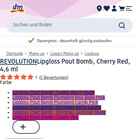
Suchen und finden
Dauerpreis - dauerhaft günstig einkaufen
Startseite
Make-up
Lippen Make-up
Lipgloss
REVOLUTION
Lipgloss Pout Bomb, Cherry Red,
4,6 ml
5
(
5 Bewertungen
)
Farbe
Lipgloss Pout Bomb, Cookie Warm Nude
Lipgloss Pout Bomb Plumping Kiss Baby Pink
Lipgloss Pout Bomb Plumping Candy Pink
Lipgloss Pout Bomb, Shimmer Berry Lustre
Lipgloss Pout Bomb, Shimmer Glimmer Nude
Lipgloss Pout Bomb, Cherry Red