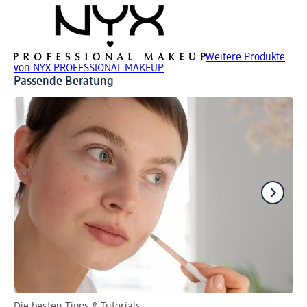
Weitere Produkte
von NYX PROFESSIONAL MAKEUP
Passende Beratung
Die besten Tipps & Tutorials
Tu