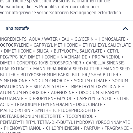
Es sind keine spezifischen Vorsichtsmaßnahmen für die
Verwendung dieses Produkts unter normalen oder
vernünftigerweise vorhersehbaren Bedingungen erforderlich.
Inhaltsstoffe
INGREDIENTS: AQUA / WATER / EAU • GLYCERIN • HOMOSALATE •
OCTOCRYLENE • CAPRYLYL METHICONE • ETHYLHEXYL SALICYLATE
• DIMETHICONE • SILICA • BUTYLOCTYL SALICYLATE • CETYL
PEG/PPG-10/1 DIMETHICONE • NIACINAMIDE • PROPANEDIOL •
DIMETHICONE/PEG-10/15 CROSSPOLYMER • CAMELLIA SINENSIS
LEAF EXTRACT • MANGIFERA INDICA SEED BUTTER / MANGO SEED
BUTTER • BUTYROSPERMUM PARKII BUTTER / SHEA BUTTER •
SIMETHICONE • SODIUM CHLORIDE • SODIUM CITRATE • SODIUM
HYALURONATE • SILICA SILYLATE • TRIMETHYLSILOXYSILICATE •
ALUMINUM HYDROXIDE • ADENOSINE • DISODIUM STEAROYL
GLUTAMATE • DIPROPYLENE GLYCOL • CAPRYLYL GLYCOL • CITRIC
ACID • TRISODIUM ETHYLENEDIAMINE DISUCCINATE •
MALTODEXTRIN • SYNTHETIC FLUORPHLOGOPITE •
DISTEARDIMONIUM HECTORITE • TOCOPHEROL •
PENTAERYTHRITYL TETRA-DI-T-BUTYL HYDROXYHYDROCINNAMATE
• PHENOXYETHANOL • CHLORPHENESIN • PARFUM / FRAGRANCE •