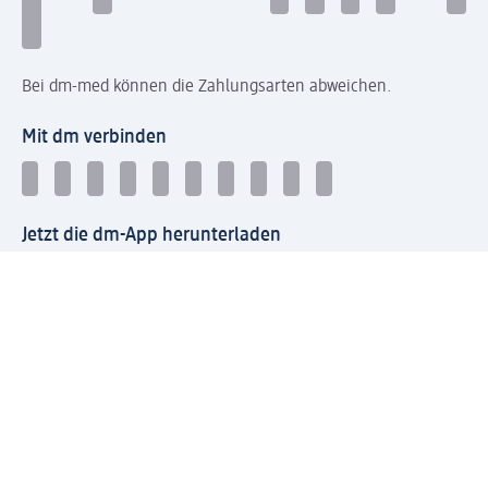
Bei dm-med können die Zahlungsarten abweichen.
Mit dm verbinden
Jetzt die dm-App herunterladen
Impressum dm
Datenschutz dm
Einwilligungsverwaltung
Nutzungsbedingungen
AGB dm
Vertrag widerrufen und Widerrufsbelehrung dm