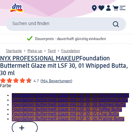
Suchen und finden
Dauerpreis - dauerhaft günstig einkaufen
Startseite
Make-up
Teint
Foundation
NYX PROFESSIONAL MAKEUP
Foundation
Buttermelt Glaze mit LSF 30, 01 Whipped Butta,
30 ml
4.7
(
964 Bewertungen
)
Farbe
Foundation Buttermelt Glaze mit LSF 30, 10 Chocolate Butta
Foundation Buttermelt Glaze mit LSF 30, 09 Hazelnut Butta
Foundation Buttermelt Glaze mit LSF 30, 08 Nutmeg Butta
Foundation Buttermelt Glaze mit LSF 30, 07 Toffee Butta
Foundation Buttermelt Glaze mit LSF 30, 05 Chai Butta
Foundation Buttermelt Glaze mit LSF 30, 06 Praline Butta