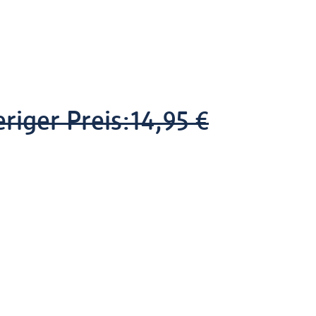
riger Preis:
14,95 €