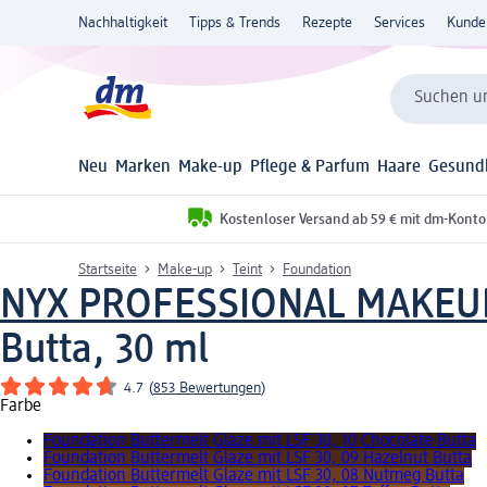
Nachhaltigkeit
Tipps & Trends
Rezepte
Services
Kunde
Suchen un
Neu
Marken
Make-up
Pflege & Parfum
Haare
Gesund
Kostenloser Versand ab 59 € mit dm-Konto
Startseite
Make-up
Teint
Foundation
NYX PROFESSIONAL MAKEU
Butta, 30 ml
4.7
(
853 Bewertungen
)
Farbe
Foundation Buttermelt Glaze mit LSF 30, 10 Chocolate Butta
Foundation Buttermelt Glaze mit LSF 30, 09 Hazelnut Butta
Foundation Buttermelt Glaze mit LSF 30, 08 Nutmeg Butta