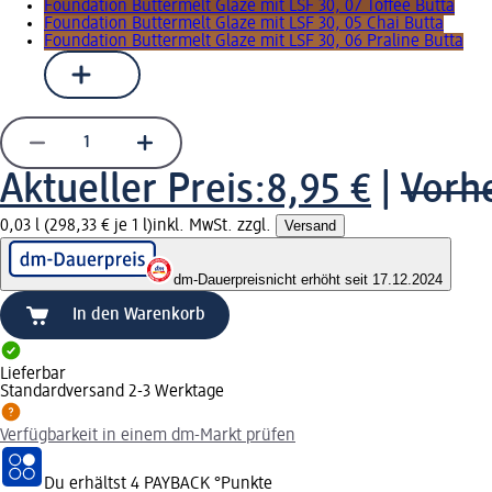
Foundation Buttermelt Glaze mit LSF 30, 07 Toffee Butta
Foundation Buttermelt Glaze mit LSF 30, 05 Chai Butta
Foundation Buttermelt Glaze mit LSF 30, 06 Praline Butta
Aktueller Preis:
8,95 €
|
Vorhe
0,03 l (298,33 € je 1 l)
inkl. MwSt. zzgl.
Versand
dm-Dauerpreis
nicht erhöht seit 17.12.2024
In den Warenkorb
Lieferbar
Standardversand 2-3 Werktage
Verfügbarkeit in einem dm-Markt prüfen
Du erhältst
4 PAYBACK
°Punkte