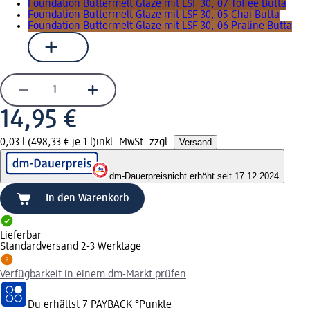
Foundation Buttermelt Glaze mit LSF 30, 07 Toffee Butta
Foundation Buttermelt Glaze mit LSF 30, 05 Chai Butta
Foundation Buttermelt Glaze mit LSF 30, 06 Praline Butta
14,95 €
0,03 l (498,33 € je 1 l)
inkl. MwSt. zzgl.
Versand
dm-Dauerpreis
nicht erhöht seit 17.12.2024
In den Warenkorb
Lieferbar
Standardversand 2-3 Werktage
Verfügbarkeit in einem dm-Markt prüfen
Du erhältst
7 PAYBACK
°Punkte