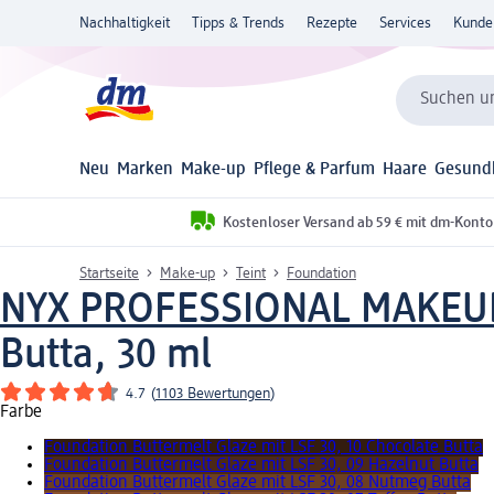
Nachhaltigkeit
Tipps & Trends
Rezepte
Services
Kunde
Suchen un
Neu
Marken
Make-up
Pflege & Parfum
Haare
Gesund
Kostenloser Versand ab 59 € mit dm-Konto
Startseite
Make-up
Teint
Foundation
NYX PROFESSIONAL MAKEU
Butta, 30 ml
4.7
(
1103 Bewertungen
)
Farbe
Foundation Buttermelt Glaze mit LSF 30, 10 Chocolate Butta
Foundation Buttermelt Glaze mit LSF 30, 09 Hazelnut Butta
Foundation Buttermelt Glaze mit LSF 30, 08 Nutmeg Butta