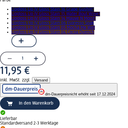
Farbe
Lipgloss Lip IV Gloss Stain 16 Grape Gushin'
Lipgloss Lip IV Gloss Stain 15 Water Bout Wine?
Lipgloss Lip IV Gloss Stain 14 Mauve N Moist!
Lipgloss Lip IV Gloss Stain 06 Espresso Soak
Lipgloss Lip IV Gloss Stain 05 Mocha Me Wet
Lipgloss Lip IV Gloss Stain 04 Cocoa Quench
11,95 €
inkl. MwSt. zzgl.
Versand
dm-Dauerpreis
nicht erhöht seit 17.12.2024
In den Warenkorb
Lieferbar
Standardversand 2-3 Werktage