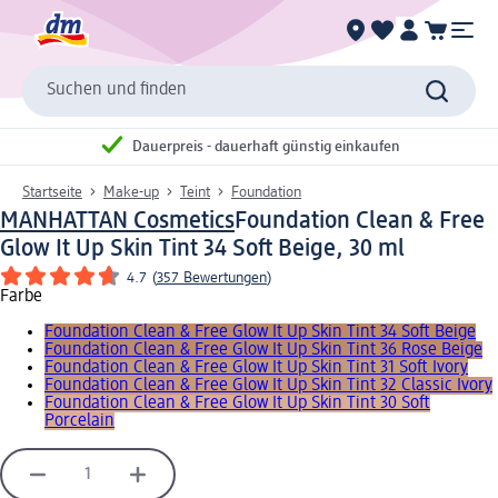
Suchen und finden
Dauerpreis - dauerhaft günstig einkaufen
Startseite
Make-up
Teint
Foundation
MANHATTAN Cosmetics
Foundation Clean & Free
Glow It Up Skin Tint 34 Soft Beige, 30 ml
4.7
(
357 Bewertungen
)
Farbe
Foundation Clean & Free Glow It Up Skin Tint 34 Soft Beige
Foundation Clean & Free Glow It Up Skin Tint 36 Rose Beige
Foundation Clean & Free Glow It Up Skin Tint 31 Soft Ivory
Foundation Clean & Free Glow It Up Skin Tint 32 Classic Ivory
Foundation Clean & Free Glow It Up Skin Tint 30 Soft
Porcelain