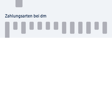
Zahlungsarten bei dm
Bei dm-med können die Zahlungsarten abweichen.
Mit dm verbinden
Jetzt die dm-App herunterladen