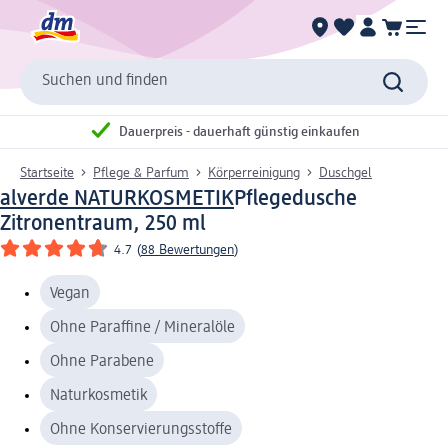
Suchen und finden
Dauerpreis - dauerhaft günstig einkaufen
Startseite
Pflege & Parfum
Körperreinigung
Duschgel
alverde NATURKOSMETIK
Pflegedusche
Zitronentraum, 250 ml
4.7
(
88 Bewertungen
)
Vegan
Ohne Paraffine / Mineralöle
Ohne Parabene
Naturkosmetik
Ohne Konservierungsstoffe