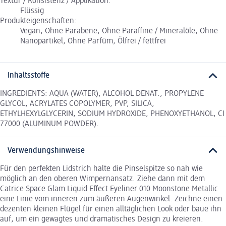
Textur / Konsistenz / Applikation:
Flüssig
Produkteigenschaften:
Vegan, Ohne Parabene, Ohne Paraffine / Mineralöle, Ohne
Nanopartikel, Ohne Parfüm, Ölfrei / fettfrei
Inhaltsstoffe
INGREDIENTS: AQUA (WATER), ALCOHOL DENAT., PROPYLENE
GLYCOL, ACRYLATES COPOLYMER, PVP, SILICA,
ETHYLHEXYLGLYCERIN, SODIUM HYDROXIDE, PHENOXYETHANOL, CI
77000 (ALUMINUM POWDER).
Verwendungshinweise
Für den perfekten Lidstrich halte die Pinselspitze so nah wie
möglich an den oberen Wimpernansatz. Ziehe dann mit dem
Catrice Space Glam Liquid Effect Eyeliner 010 Moonstone Metallic
eine Linie vom inneren zum äußeren Augenwinkel. Zeichne einen
dezenten kleinen Flügel für einen alltäglichen Look oder baue ihn
auf, um ein gewagtes und dramatisches Design zu kreieren.